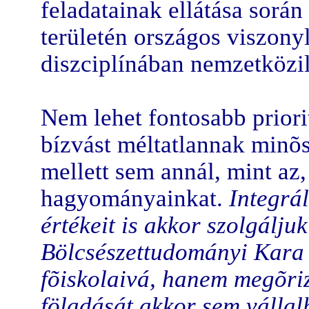
feladatainak ellátása során
területén országos viszon
diszciplínában nemzetközil
Nem lehet fontosabb priori
bízvást méltatlannak minõ
mellett sem annál, mint az
hagyományainkat.
Integrá
értékeit is akkor szolgálj
Bölcsészettudományi Kara e
fõiskolaivá, hanem megõriz
föladását akkor sem vállal