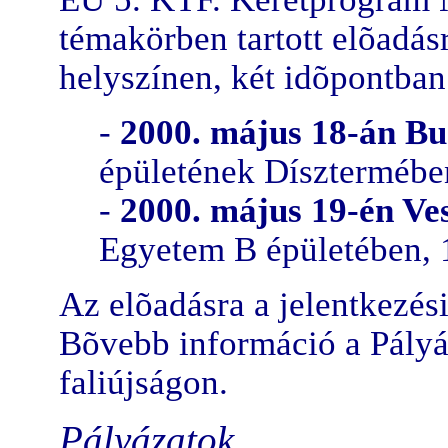
témakörben tartott elõadásr
helyszínen, két idõpontban
-
2000. május 18-án B
épületének Dísztermében
-
2000. május 19-én V
Egyetem B épületében, 1
Az elõadásra a jelentkezés
Bõvebb információ a Pályáz
faliújságon.
Pályázatok