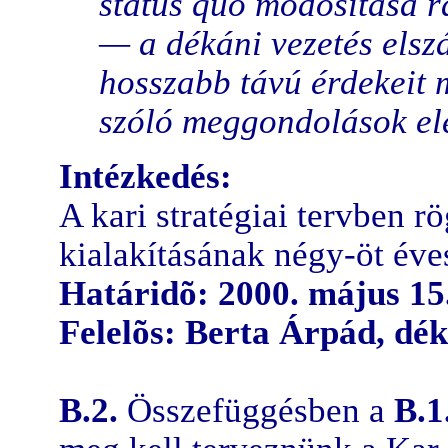
status quo módosítása r
— a dékáni vezetés elsz
hosszabb távú érdekeit 
szóló meggondolások elé
Intézkedés:
A kari stratégiai tervben rö
kialakításának négy-öt éve
Határidõ: 2000. május 15
Felelõs: Berta Árpád, dék
B.2.
Összefüggésben a
B.1