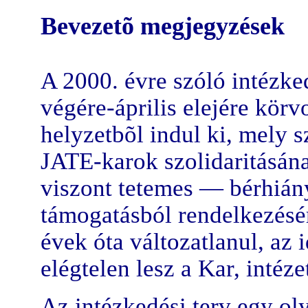
Bevezetõ megjegyzések
A 2000. évre szóló intézke
végére-április elejére körv
helyzetbõl indul ki, mely s
JATE-karok szolidaritásán
viszont tetemes — bérhiány
támogatásból rendelkezésér
évek óta változatlanul, az 
elégtelen lesz a Kar, intéz
Az intézkedési terv egy ol