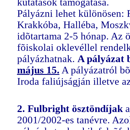
kutatások támogatása.
Pályázni lehet különösen:
Krakkóba, Halléba, Moszkv
idõtartama 2-5 hónap. Az 
fõiskolai oklevéllel rende
pályázhatnak.
A pályázat 
május 15.
A pályázatról bõ
Iroda faliújságján illetve a
2.
Fulbright ösztöndíjak
a
2001/2002-es tanévre. Azo