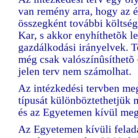
van remény arra, hogy az 
összegként további költség
Kar, s akkor enyhíthetõk les
gazdálkodási irányelvek. 
még csak valószínûsíthetõ
jelen terv nem számolhat.
Az intézkedési tervben me
típusát különböztethetjük
és az Egyetemen kívül meg
Az Egyetemen kívüli felad