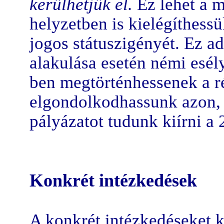
kerülhetjük el.
Ez lehet a m
helyzetben is kielégíthess
jogos státuszigényét. Ez a
alakulása esetén némi esél
ben megtörténhessenek a ré
elgondolkodhassunk azon, 
pályázatot tudunk kiírni a
Konkrét intézkedések
A konkrét intézkedéseket k