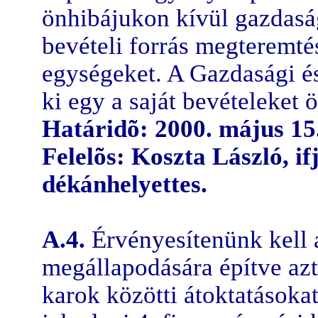
önhibájukon kívül gazdaság
bevételi forrás megteremtés
egységeket. A Gazdasági é
ki egy a saját bevételeket 
Határidõ: 2000. május 15
Felelõs: Koszta László, if
dékánhelyettes.
A.4.
Érvényesítenünk kell 
megállapodására építve azt 
karok közötti átoktatásoka