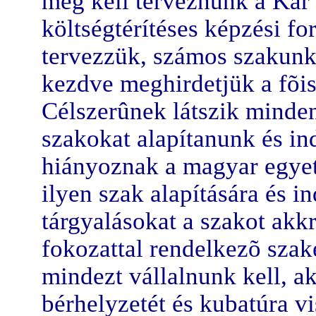
meg kell terveznünk a Kar ú
költségtérítéses képzési fo
tervezzük, számos szakunk
kezdve meghirdetjük a fõisk
Célszerûnek látszik minden
szakokat alapítanunk és in
hiányoznak a magyar egye
ilyen szak alapítására és 
tárgyalásokat a szakot akk
fokozattal rendelkezõ sza
mindezt vállalnunk kell, ak
bérhelyzetét és kubatúra vi