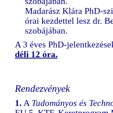
szobájában.
Madarász Klára PhD-szig
órai kezdettel lesz dr. 
szobájában.
A 3 éves PhD-jelentkezések
déli 12 óra.
Rendezvények
1.
A
Tudományos és Techno
EU 5. KTF. Keretprogram M