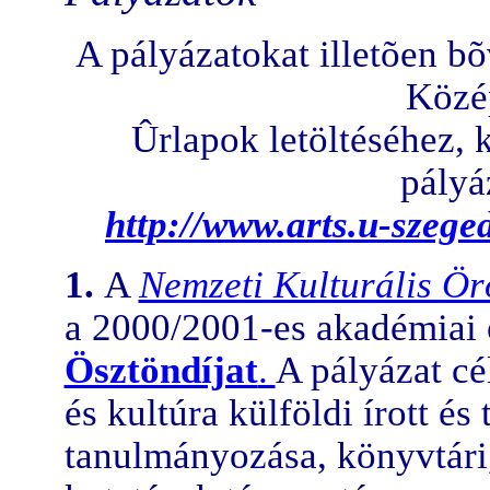
A pályázatokat illetõen b
Közé
Ûrlapok letöltéséhez, k
pályá
http://www.arts.u-szege
1.
A
Nemzeti Kulturális Ö
a 2000/2001-es akadémiai 
Ösztöndíjat
.
A pályázat cé
és kultúra külföldi írott és
tanulmányozása, könyvtári, 