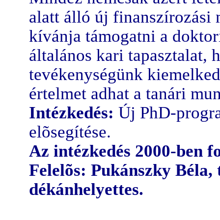
alatt álló új finanszírozás
kívánja támogatni a doktori
általános kari tapasztalat,
tevékenységünk kiemelkedõ
értelmet adhat a tanári mu
Intézkedés:
Új PhD-progra
elõsegítése.
Az intézkedés 2000-ben f
Felelõs: Pukánszky Béla,
dékánhelyettes.