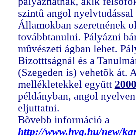
pályázhatnak, akik felsõf
szintû angol nyelvtudással
Államokban szeretnének ok
továbbtanulni. Pályázni b
mûvészeti ágban lehet. Pál
Bizotttságnál és a Tanulm
(Szegeden is) vehetõk át. 
mellékletekkel együtt
2000
példányban, angol nyelven 
eljuttatni.
Bõvebb információ a
http://www.hvg.hu/new/kar