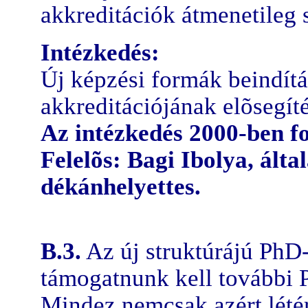
akkreditációk átmenetileg 
Intézkedés:
Új képzési formák beindítá
akkreditációjának elõsegíté
Az intézkedés 2000-ben f
Felelõs: Bagi Ibolya, álta
dékánhelyettes.
B.3.
Az új struktúrájú PhD
támogatnunk kell további 
Mindez nemcsak azért lété