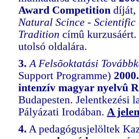
Award Competition
díját
Natural Scince - Scientifi
Tradition
címû kurzusáért.
utolsó oldalára.
3.
A Felsõoktatási Tovább
Support Programme)
2000.
intenzív magyar nyelvû R
Budapesten. Jelentkezési l
Pályázati Irodában.
A jele
4.
A pedagógusjelöltek Kaz