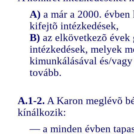
A)
a már a 2000. évben 
kifejtõ intézkedések,
B)
az elkövetkezõ évek g
intézkedések, melyek m
kimunkálásával és/vagy
tovább.
A.1-2.
A Karon meglévõ bér
kínálkozik:
— a minden évben tapasz