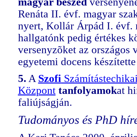
magyar beszéd
versenyéne
Renáta II. évf. magyar sz
nyert, Kollár Árpád I. évf
hallgatónk pedig értékes k
versenyzõket az országos v
egyetemi docens készítette 
5.
A
Szofi
Számítástechikai
Központ
tanfolyamok
at h
faliújságján.
Tudományos és PhD hír