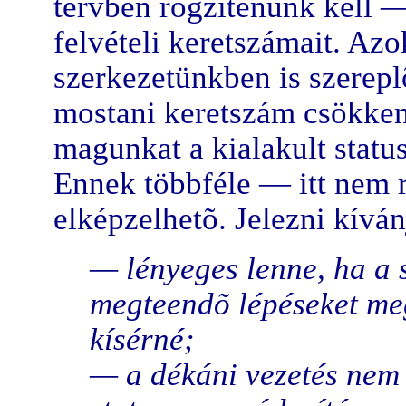
tervben rögzítenünk kell —
felvételi keretszámait. Azo
szerkezetünkben is szerepl
mostani keretszám csökkent
magunkat a kialakult statu
Ennek többféle — itt nem 
elképzelhetõ. Jelezni kívá
— lényeges lenne, ha a 
megteendõ lépéseket me
kísérné;
— a dékáni vezetés nem 