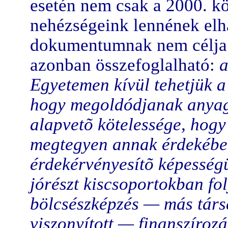
esetén nem csak a 2000. k
nehézségeink lennének elhá
dokumentumnak nem célja
azonban összefoglalható:
a
Egyetemen kívül tehetjük a
hogy megoldódjanak anyagi
alapvetõ kötelessége, hog
megtegyen annak érdekébe
érdekérvényesítõ képesség
jórészt kiscsoportokban fol
bölcsészképzés — más tár
viszonyított — finanszírozá