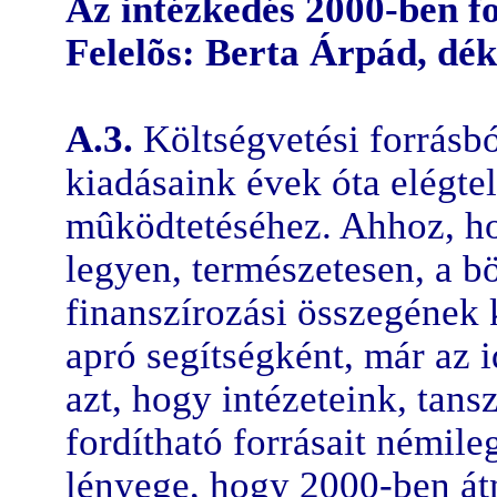
Az intézkedés 2000-ben f
Felelõs: Berta Árpád, dék
A.3.
Költségvetési forrásbó
kiadásaink évek óta elégte
mûködtetéséhez. Ahhoz, ho
legyen, természetesen, a b
finanszírozási összegének
apró segítségként, már az 
azt, hogy intézeteink, tan
fordítható forrásait némile
lényege, hogy 2000-ben át