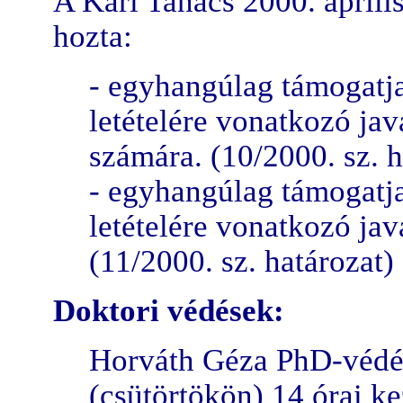
A Kari Tanács 2000. áprili
hozta:
- egyhangúlag támogatja
letételére vonatkozó jav
számára. (10/2000. sz. h
- egyhangúlag támogatja
letételére vonatkozó jav
(11/2000. sz. határozat)
Doktori védések:
Horváth Géza PhD-védé
(csütörtökön) 14 órai ke