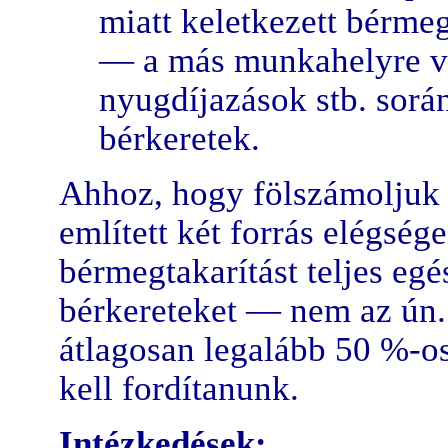
miatt keletkezett bérmeg
— a más munkahelyre va
nyugdíjazások stb. sorá
bérkeretek.
Ahhoz, hogy fölszámoljuk 
említett két forrás elégsége
bérmegtakarítást teljes eg
bérkereteket — nem az ún.
átlagosan legalább 50 %-o
kell fordítanunk.
Intézkedések: