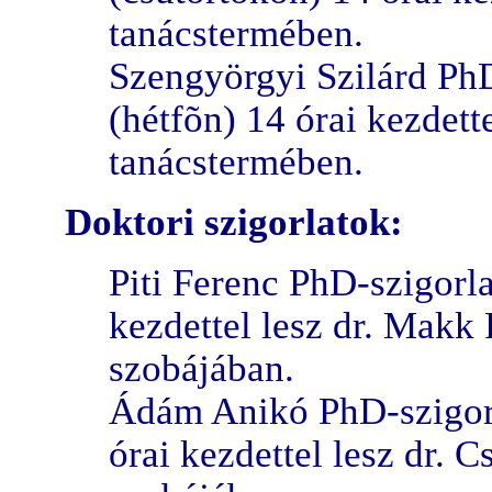
tanácstermében.
Szengyörgyi Szilárd Ph
(hétfõn) 14 órai kezdett
tanácstermében.
Doktori szigorlatok:
Piti Ferenc PhD-szigorl
kezdettel lesz dr. Makk
szobájában.
Ádám Anikó PhD-szigorl
órai kezdettel lesz dr. C