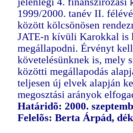
jelenlegi 4. finanszírozási
1999/2000. tanév II. félévé
között kölcsönösen rendezni
JATE-n kívüli Karokkal is
megállapodni. Érvényt kel
követelésünknek is, mely s
közötti megállapodás alap
teljesen új elvek alapján ke
megosztási arányok elfoga
Határidõ: 2000. szeptemb
Felelõs: Berta Árpád, dék