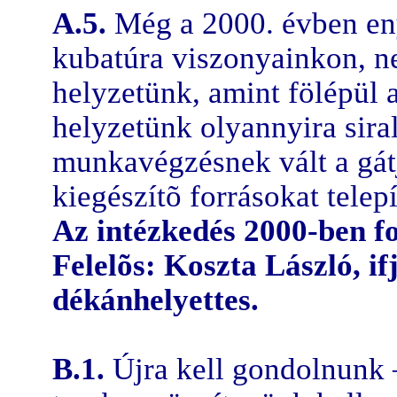
A.5.
Még a 2000. évben eny
kubatúra viszonyainkon, n
helyzetünk, amint fölépül a
helyzetünk olyannyira sir
munkavégzésnek vált a gátj
kiegészítõ forrásokat telep
Az intézkedés 2000-ben f
Felelõs: Koszta László, if
dékánhelyettes.
B.1.
Újra kell gondolnunk —