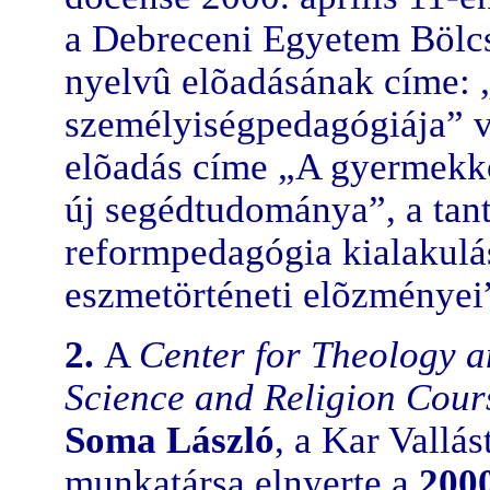
a Debreceni Egyetem Bölc
nyelvû elõadásának címe: 
személyiségpedagógiája” v
elõadás címe „A gyermekkor
új segédtudománya”, a tan
reformpedagógia kialakulá
eszmetörténeti elõzményei”
2.
A
Center for Theology a
Science and Religion Cou
Soma László
, a Kar Vall
munkatársa elnyerte a
2000